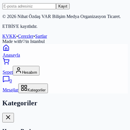
Kayıt
©
2026
Nihat Özdaş VAR Bilişim Medya Organizasyon Ticaret.
ETBİS'E kayıtlıdır.
KVKK
•
Çerezler
•
Şartlar
Made with
in Istanbul
Anasayfa
Sepet
Hesabım
0
Mesajlar
Kategoriler
Kategoriler