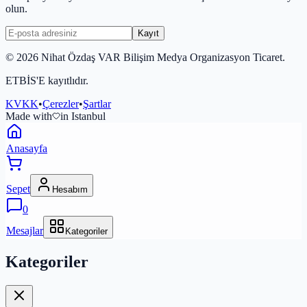
olun.
Kayıt
©
2026
Nihat Özdaş VAR Bilişim Medya Organizasyon Ticaret.
ETBİS'E kayıtlıdır.
KVKK
•
Çerezler
•
Şartlar
Made with
in Istanbul
Anasayfa
Sepet
Hesabım
0
Mesajlar
Kategoriler
Kategoriler