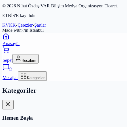
©
2026
Nihat Özdaş VAR Bilişim Medya Organizasyon Ticaret.
ETBİS'E kayıtlıdır.
KVKK
•
Çerezler
•
Şartlar
Made with
in Istanbul
Anasayfa
Sepet
Hesabım
0
Mesajlar
Kategoriler
Kategoriler
Hemen Başla