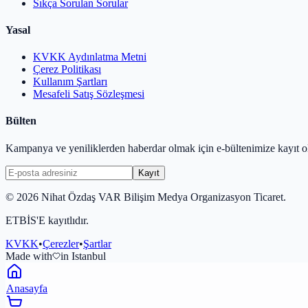
Sıkça Sorulan Sorular
Yasal
KVKK Aydınlatma Metni
Çerez Politikası
Kullanım Şartları
Mesafeli Satış Sözleşmesi
Bülten
Kampanya ve yeniliklerden haberdar olmak için e-bültenimize kayıt o
Kayıt
©
2026
Nihat Özdaş VAR Bilişim Medya Organizasyon Ticaret.
ETBİS'E kayıtlıdır.
KVKK
•
Çerezler
•
Şartlar
Made with
in Istanbul
Anasayfa