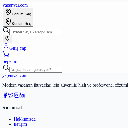
yapanvar
.com
Konum Seç
Konum Seç
Giriş Yap
Sepetim
yapanvar
.com
Modern yaşamın ihtiyaçları için güvenilir, hızlı ve profesyonel çözümle
Kurumsal
Hakkımızda
İletişim