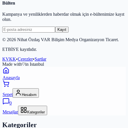
Bülten
Kampanya ve yeniliklerden haberdar olmak için e-bültenimize kayıt
olun.
Kayıt
©
2026
Nihat Özdaş VAR Bilişim Medya Organizasyon Ticaret.
ETBİS'E kayıtlıdır.
KVKK
•
Çerezler
•
Şartlar
Made with
in Istanbul
Anasayfa
Sepet
Hesabım
0
Mesajlar
Kategoriler
Kategoriler