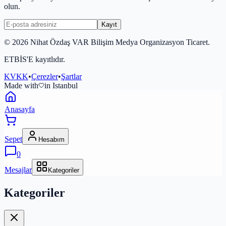
olun.
Kayıt
©
2026
Nihat Özdaş VAR Bilişim Medya Organizasyon Ticaret.
ETBİS'E kayıtlıdır.
KVKK
•
Çerezler
•
Şartlar
Made with
in Istanbul
Anasayfa
Sepet
Hesabım
0
Mesajlar
Kategoriler
Kategoriler