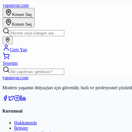
yapanvar
.com
Konum Seç
Konum Seç
Giriş Yap
Sepetim
yapanvar
.com
Modern yaşamın ihtiyaçları için güvenilir, hızlı ve profesyonel çözümle
Kurumsal
Hakkımızda
İletişim