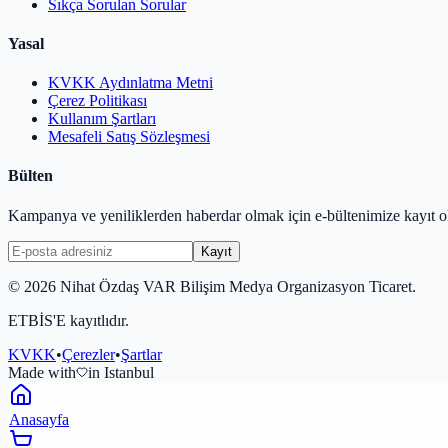
Sıkça Sorulan Sorular
Yasal
KVKK Aydınlatma Metni
Çerez Politikası
Kullanım Şartları
Mesafeli Satış Sözleşmesi
Bülten
Kampanya ve yeniliklerden haberdar olmak için e-bültenimize kayıt o
Kayıt
©
2026
Nihat Özdaş VAR Bilişim Medya Organizasyon Ticaret.
ETBİS'E kayıtlıdır.
KVKK
•
Çerezler
•
Şartlar
Made with
in Istanbul
Anasayfa